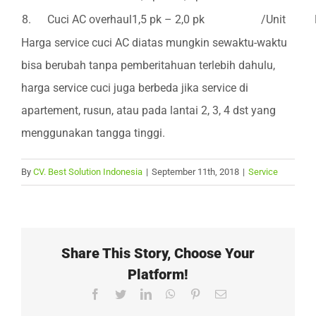
8.
Cuci AC overhaul1,5 pk – 2,0 pk
/Unit
Harga service cuci AC diatas mungkin sewaktu-waktu
bisa berubah tanpa pemberitahuan terlebih dahulu,
harga service cuci juga berbeda jika service di
apartement, rusun, atau pada lantai 2, 3, 4 dst yang
menggunakan tangga tinggi.
By
CV. Best Solution Indonesia
|
September 11th, 2018
|
Service
Share This Story, Choose Your
Platform!
Facebook
Twitter
LinkedIn
WhatsApp
Pinterest
Email